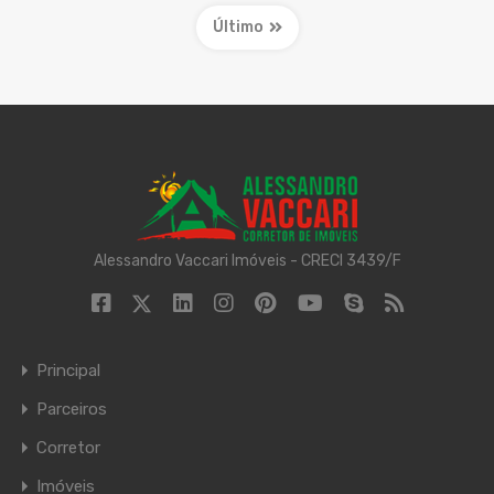
Último
Alessandro Vaccari Imóveis - CRECI 3439/F
Principal
Parceiros
Corretor
Imóveis