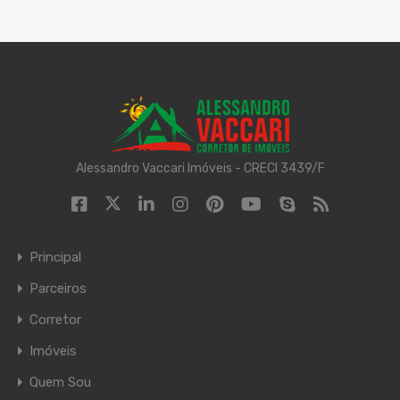
Alessandro Vaccari Imóveis - CRECI 3439/F
Principal
Parceiros
Corretor
Imóveis
Quem Sou