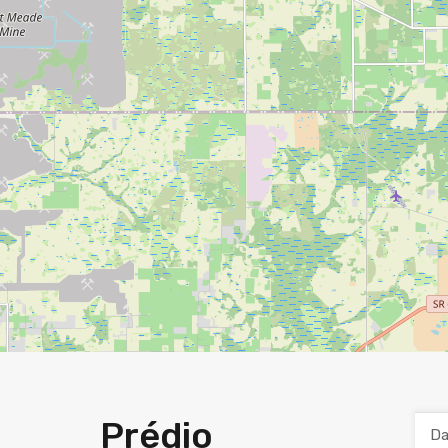
Prédio
Da