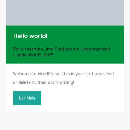
Hello world!
Por
alessandro_imo
Postado em
Uncategorized
Ligado
abril 12, 2019
Welcome to WordPress. This is your first post. Edit
or delete it, then start writing!
Ler Mais