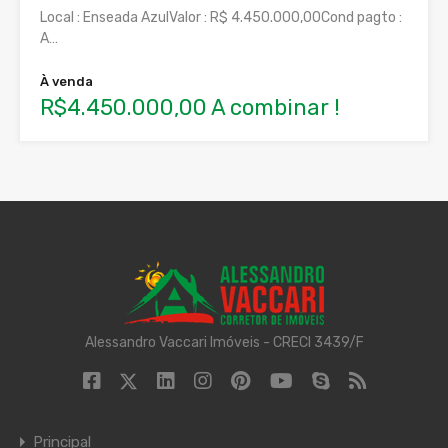
Local : Enseada AzulValor : R$ 4.450.000,00Cond pagto :
A…
À venda
R$4.450.000,00 A combinar !
Alessandro Vaccari Imóveis - CRECI 3439/F
Principal